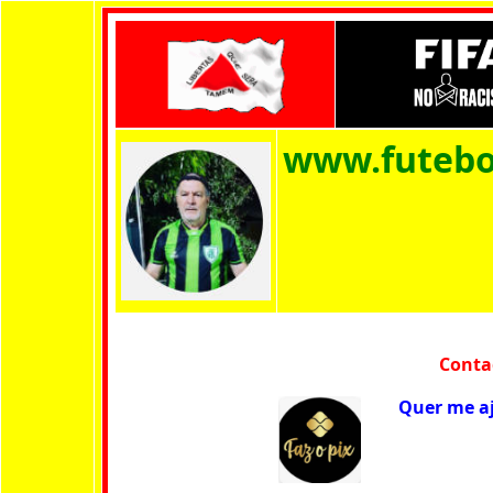
www.futeb
No a
Cont
Quer me aj