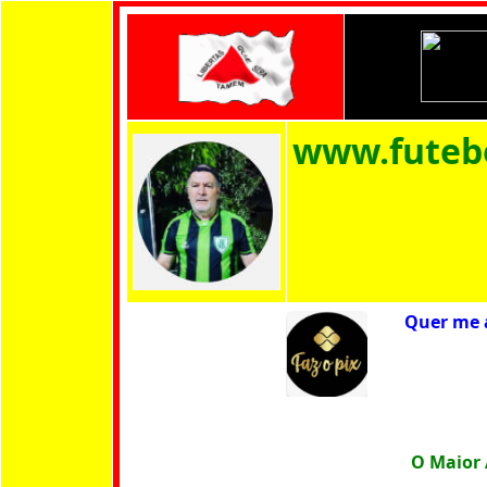
www.futeb
No 
Quer me a
O Maior 