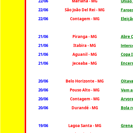
22/06
Mariana - MG
União 
22/06
São João Del Rei - MG
Faroes
22/06
Contagem - MG
Eleiçã
21/06
Piranga - MG
Abre C
21/06
Itabira - MG
Interc
21/06
Aguanil - MG
Copa I
21/06
Jeceaba - MG
Encerr
20/06
Belo Horizonte - MG
Oitava
20/06
Pouso Alto - MG
Vem a
20/06
Contagem - MG
Arvor
20/06
Durandé - MG
Bola r
19/06
Lagoa Santa - MG
Grenal