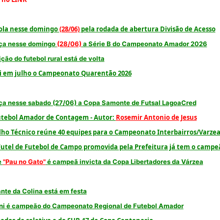
rola nesse domingo
(28/06)
pela rodada de abertura Divisão de Acesso
a nesse domingo
(28/06)
a Série B do Campeonato Amador 2026
ição do futebol rural está de volta
i em julho o Campeonato Quarentão 2026
a nesse sabado (27/06) a Copa Samonte de Futsal LagoaCred
utebol Amador de Contagem - Autor:
Rosemir Antonio de Jesus
lho Técnico reúne 40 equipes para o Campeonato Interbairros/Varze
utel de Futebol de Campo promovida pela Prefeitura já tem o campe
e
"Pau no Gato"
é campeã invicta da Copa Libertadores da Várzea
nte da Colina está em festa
ni é campeão do Campeonato Regional de Futebol Amador