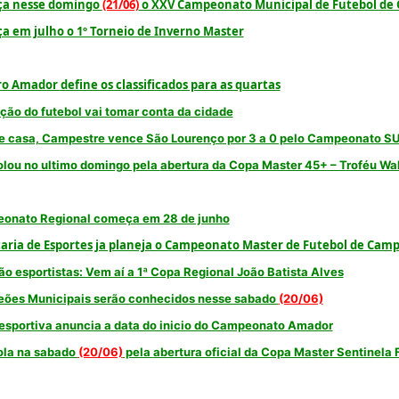
a nesse domingo
(21/06)
o XXV Campeonato Municipal de Futebol de
 em julho o 1º Torneio de Inverno Master
o Amador define os classificados para as quartas
ão do futebol vai tomar conta da cidade
de casa, Campestre vence São Lourenço por 3 a 0 pelo Campeonato S
olou no ultimo domingo pela
abertura da Copa Master 45+ – Troféu Wal
onato Regional começa em 28 de junho
aria de Esportes ja planeja o Campeonato Master de Futebol de Cam
o esportistas: Vem aí a 1ª Copa Regional João Batista Alves
ões Municipais serão conhecidos nesse sabado
(20/06)
esportiva anuncia a data do inicio do Campeonato Amador
ola na sabado
(20/06)
pela
abertura oficial da Copa Master Sentinela