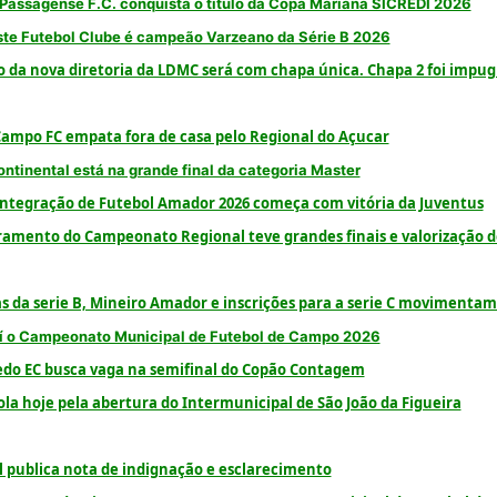
Passagense F.C. conquista o título da Copa Mariana SICREDI 2026
te Futebol Clube é campeão Varzeano da Série B 2026
o da nova diretoria da LDMC será com chapa única. Chapa 2 foi impu
ampo FC empata fora de casa pelo Regional do Açucar
ontinental está na grande final da categoria Master
ntegração de Futebol Amador 2026 começa com vitória da Juventus
amento do Campeonato Regional teve grandes finais e valorização d
s da serie B, Mineiro Amador e inscrições para a serie C movimentam
í o Campeonato Municipal de Futebol de Campo 2026
edo EC busca vaga na semifinal do Copão Contagem
ola hoje pela abertura do Intermunicipal de São João da Figueira
 publica nota de indignação e esclarecimento