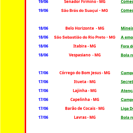
19/06
Senador Firmino - MG
Começ
19/06
Começa
São Brás do Suaçuí - MG
18/06
Belo Horizonte - MG
Mineir
18/06
São Sebastião do Rio Preto - MG
A emoç
18/06
Itabira - MG
Fora 
18/06
Vespasiano - MG
Bola r
17/06
Córrego do Bom Jesus - MG
Campe
17/06
Itueta - MG
Secret
17/06
Lajinha - MG
Atençã
17/06
Capelinha - MG
Campe
17/06
Barão de Cocais - MG
Liga D
17/06
Lavras - MG
Bola r