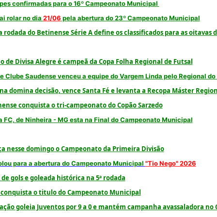
ipes confirmadas para o 16º Campeonato Municipal
ai rolar no dia
21/06
pela abertura do 23º Campeonato Municipal
 rodada do Betinense Série A define os classificados para as oitavas d
o de Divisa Alegre é campeã da Copa Folha Regional de Futsal
e Clube Saudense venceu a equipe do Vargem Linda pelo Regional do
a domina decisão, vence Santa Fé e levanta a Recopa Máster Region
nense conquista o tri-campeonato do Copão Sarzedo
a FC, de Ninheira - MG esta na Final do Campeonato Municipal
a nesse domingo o Campeonato da Primeira Divisão
rolou para a abertura do Campeonato Municipal
"Tio Nego" 2026
de gols e goleada histórica na 5ª rodada
conquista o titulo do Campeonato Municipal
iação goleia Juventos por 9 a 0 e mantém campanha avassaladora n