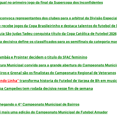
gual no primeiro jogo da final da Supercopa dos Inconfidentes
onvoca representantes dos clubes para o arbitral da Divisão Especia
 recebe jogos da Copa Brasileirinho e destaca talentos do futebol de
ia São Judas Tadeu conquista título da Copa Católica de Futebol 2026
 decisiva define os classificados para as semifinais da categoria ma
mbás e Prointer decidem o titulo do SFAC feminino
tura Municipal convida para a grande abertura do Campeonato Munic
iros e Grenal são os finalistas do Campeonato Regional de Veteranos
ndo Linha"
transforma historia do Futebol de Varzea de Bh em musica
opa Campeões tem rodada decisiva nesse fim de semana
hegando o 4º Campeonato Municipal de Bairros
i mais uma edição do Campeonato Municipal de Futebol Amador