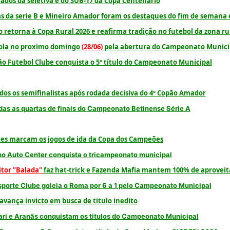
ados da seletiva e do SUB-17 da Copa Centenario
s da serie B e Mineiro Amador foram os destaques do fim de semana
 retorna à Copa Rural 2026 e reafirma tradição no futebol da zona ru
rola no proximo domingo
(28/06)
pela abertura do Campeonato Munici
o Futebol Clube conquista o 5º título do Campeonato Municipal
dos os semifinalistas após rodada decisiva do 4º Copão Amador
das as quartas de finais do Campeonato Betinense Série A
es marcam os jogos de ida da Copa dos Campeões
o Auto Center conquista o tricampeonato municipal
itor "Balada"
faz hat-trick e Fazenda Mafia mantem 100% de aprove
sporte Clube goleia o Roma por 6 a 1 pelo Campeonato Municipal
 avança invicto em busca de titulo inedito
ri e Aranãs conquistam os titulos do Campeonato Municipal