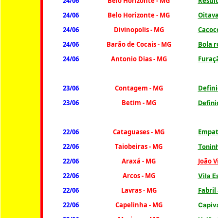
24/06
Belo Horizonte - MG
Result
24/06
Belo Horizonte - MG
Oitava
24/06
Divinopolis - MG
Cacoco
24/06
Barão de Cocais - MG
Bola 
24/06
Antonio Dias - MG
Furaçã
23/06
Contagem - MG
Defini
23/06
Betim - MG
Defini
22/06
Cataguases - MG
Empat
22/06
Taiobeiras - MG
Toninh
22/06
Araxá - MG
João V
22/06
Arcos - MG
Vila E
22/06
Lavras - MG
Fabril
22/06
Capelinha - MG
Capiva