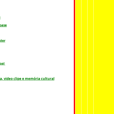
l
 base
ster
ipal
, video clipe e memória cultural