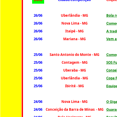
26/06
Uberlândia - MG
Bola 
26/06
Nova Lima - MG
Começ
26/06
Itaipé - MG
A trad
26/06
Mariana - MG
Vem a
25/06
Santo Antonio do Monte - MG
Começ
25/06
Contagem - MG
SOS F
25/06
Uberaba - MG
Conse
25/06
Uberlândia - MG
Copa F
25/06
Ibirité - MG
Equip
24/06
Nova Lima - MG
O Giga
24/06
Conceição da Barra de Minas - MG
Guara