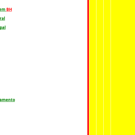
 em
BH
ral
pal
itamento