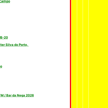
 Campo
UB-20
ter Silva do Porto,
po
 FM / Bar da Nega 2026