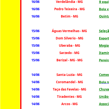
16/06
Verdelândia - MG
9 equ
16/06
Pedro Teixeira - MG
Bola v
16/06
Betim - MG
Quinta
15/06
Águas Vermelhas - MG
Seleçã
15/06
Dom Silverio - MG
Esport
15/06
Uberaba - MG
Mogian
15/06
Sarzedo - MG
Itami
15/06
Berizal - MG - MG
Pereir
14/06
Santa Luzia - MG
Começ
14/06
Coromandel - MG
B
ola 
14/06
Taça das Favelas - MG
Chuva 
14/06
Tiradentes - MG
União 
14/06
Arcos - MG
Assoc