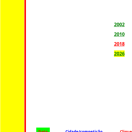
2002
2010
2018
2026
Data
Cidade/competição
Clique