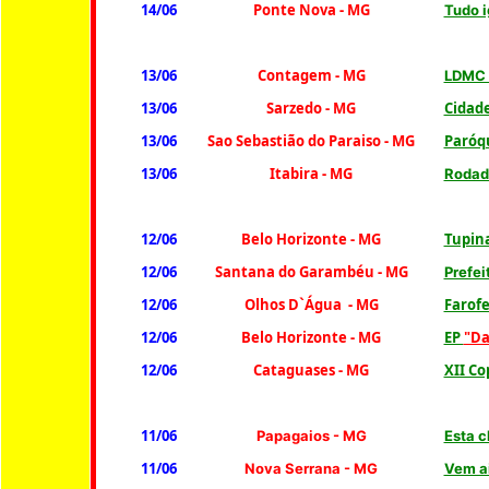
14/06
Ponte Nova - MG
Tudo i
13/06
Contagem - MG
LDMC c
13/06
Sarzedo - MG
Cidade
13/06
Sao Sebastião do Paraiso - MG
Paróqu
13/06
Itabira - MG
Rodada
12/06
Belo Horizonte - MG
Tupina
12/06
Santana do Garambéu - MG
Prefei
12/06
Olhos D`Água - MG
Farofe
12/06
Belo Horizonte - MG
EP
"Da
12/06
Cataguases - MG
XII C
11/06
Papagaios - MG
Esta c
11/06
Nova Serrana
- MG
Vem a