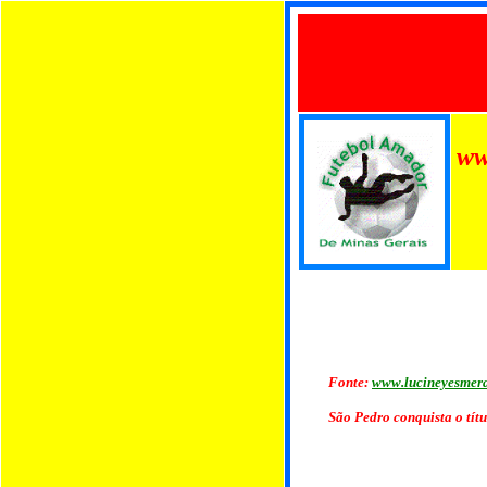
ww
Fonte:
www.lucineyesmera
São Pedro conquista o tít