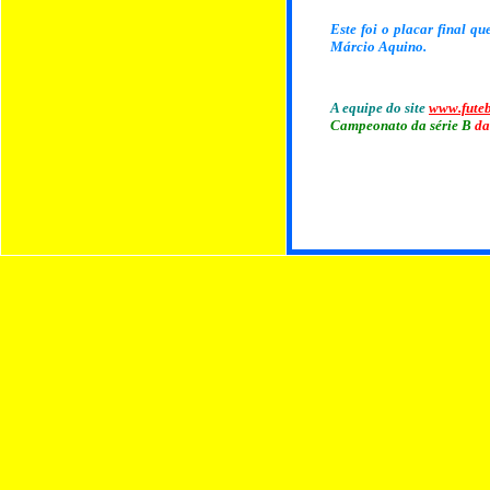
Este foi o
placar final qu
Márcio Aquino.
A equipe do site
www.fute
Campeonato da série B
da