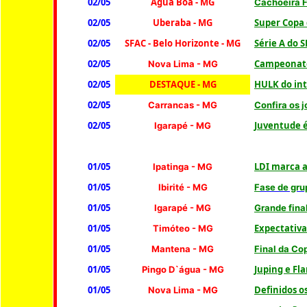
02/05
Agua Boa - MG
Cachoeira F
02/05
Uberaba
- MG
Super Copa 
02/05
SFAC - Belo Horizonte - MG
Série A do 
02/05
Campeonato 
Nova Lima
- MG
02/05
DESTAQUE - MG
HULK do int
02/05
Carrancas - MG
Confira os 
02/05
Juventude 
Igarapé - MG
01/05
LDI marca a
Ipatinga - MG
01/05
Ibirité - MG
F
ase de gr
01/05
Igarapé - MG
G
rande fin
01/05
Expectativa
Timóteo
- MG
01/05
Mantena
- MG
Final da Co
01/05
Juping e Fl
Pingo D`água
- MG
01/05
Definidos o
Nova Lima - MG