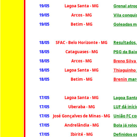
19/05
Lagoa Santa
- MG
Grenal atro
19/05
Arcos
- MG
Vila conqui
19/05
Betim - MG
G
oleadas m
18/05
SFAC - Belo Horizonte - MG
Resultados,
18/05
Cataguases
- MG
PSG da Baix
18/05
Arcos
- MG
Breno Silva
18/05
Lagoa Santa
- MG
Thiaguinho
18/05
Betim - MG
Brenin
marc
17/05
Lagoa Santa
- MG
Lagoa Santa
17/05
Uberaba
- MG
LUF dá iníc
17/05
José Gonçalves de Minas - MG
União FC co
17/05
Andrelândia
- MG
Bola já rol
17/05
Ibirité - MG
Definidos o