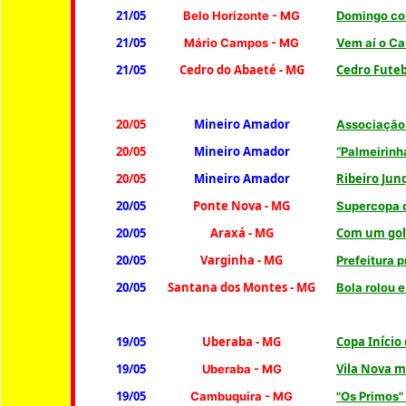
21/05
Belo Horizonte
- MG
Domingo co
21/05
Mário Campos - MG
Vem aí o Ca
21/05
Cedro do Abaeté - MG
Cedro Futeb
20/05
Mineiro Amador
Associação 
20/05
Mineiro Amador
“Palmeirinh
20/05
Mineiro Amador
Ribeiro Jun
20/05
Ponte Nova
- MG
Supercopa d
20/05
Araxá
- MG
Com um gol 
20/05
Varginha
- MG
Prefeitura 
20/05
Santana dos Montes - MG
B
ola rolou 
19/05
Uberaba
- MG
Copa Início
19/05
Vila Nova m
Uberaba
- MG
19/05
Cambuquira - MG
"Os Primos"