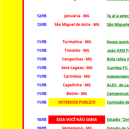
12/05
Januária
- MG
Ta aí a sel
12/05
São Miguel do Anta - MG
São Miguele
11/05
Turmalina - MG
Nesta quint
11/05
Timotéo - MG
João XXIII 
11/05
Congonhas
- MG
Bola rolou
11/05
Sete Lagoas - MG
Curitiba FC
11/05
Carmésia
- MG
Independent
11/05
Capelinha
- MG
ALEC, de La
11/05
Betim - MG
Campeonato 
11/05
INTERESSE PUBLICO
Comissão de
10/05
ESSA VOCÊ NÃO SABIA
Estadio "Ze
10/05
Vespasiano - MG
Estadio
do V