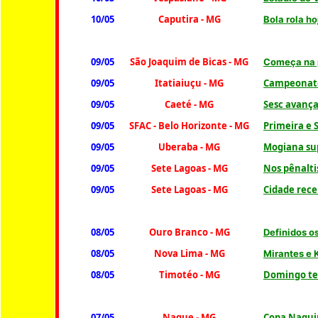
10/05
Caputira
- MG
Bola rola h
09/05
São Joaquim de Bicas - MG
Começa na 
09/05
Itatiaiuçu - MG
Campeonato
09/05
Caeté
- MG
Sesc avança
09/05
SFAC - Belo Horizonte - MG
Primeira e 
09/05
Uberaba - MG
Mogiana sup
09/05
Sete Lagoas
- MG
Nos pênalti
09/05
Sete Lagoas
- MG
Cidade rece
08/05
Ouro Branco - MG
Definidos o
08/05
Nova Lima
- MG
Mirantes e K
08/05
Timotéo - MG
Domingo ter
07/05
Naque
- MG
Copa Naqui