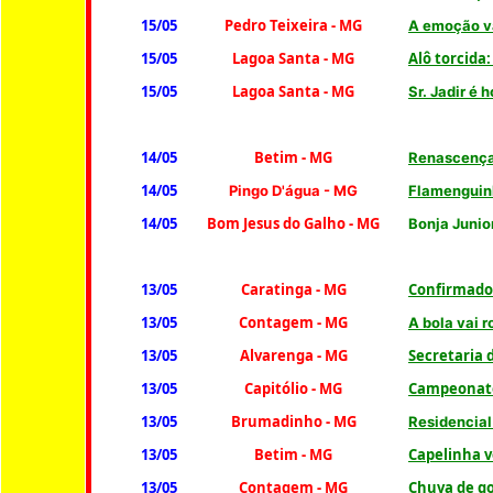
15/05
Pedro Teixeira
- MG
A emoção v
15/05
Lagoa Santa - MG
Alô torcida
15/05
Lagoa Santa - MG
Sr. Jadir é
14/05
Betim
- MG
Renascença
14/05
Pingo D'água - MG
Flamenguin
14/05
Bom Jesus do Galho
- MG
Bonja Junior
13/05
Caratinga - MG
Confirmado
13/05
Contagem
- MG
A bola vai 
13/05
Alvarenga - MG
Secretaria
13/05
Capitólio
- MG
Campeonato
13/05
Brumadinho
- MG
Residencial 
13/05
Betim
- MG
Capelinha v
13/05
Contagem - MG
Chuva de go