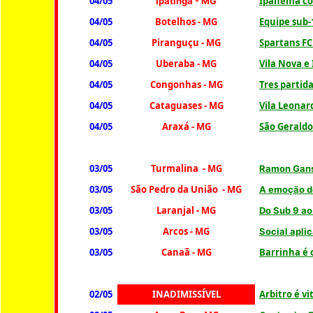
04/05
Ipanema con
Ipatinga - MG
04/05
Botelhos - MG
Equipe sub-
04/05
Piranguçu - MG
Spartans FC
04/05
Uberaba - MG
Vila Nova e
04/05
Congonhas - MG
Tres parti
04/05
Cataguases - MG
Vila Leonar
04/05
Araxá - MG
São Geraldo
03/05
Turmalina - MG
Ramon Gans
03/05
São Pedro da União - MG
A emoção do
03/05
Laranjal - MG
Do Sub 9 ao
03/05
Arcos - MG
Social apli
03/05
Canaã - MG
Barrinha é 
02/05
INADIMISSÍVEL
Arbitro é v