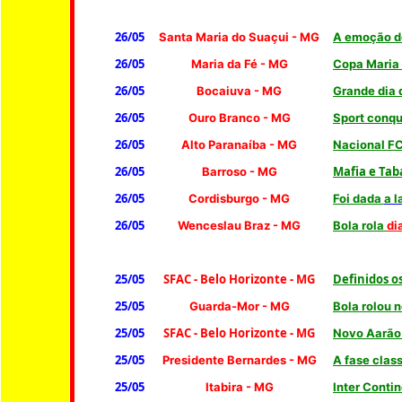
26/05
Santa Maria do Suaçui - MG
A emoção do
26/05
Maria da Fé - MG
Copa Maria 
26/05
Bocaiuva - MG
Grande dia 
26/05
Ouro Branco
- MG
Sport conqu
26/05
Alto Paranaíba - MG
Nacional FC
26/05
Mafia e Tab
Barroso
- MG
26/05
Cordisburgo - MG
Foi dada
a 
26/05
Wenceslau Braz
- MG
Bola rola
di
25/05
SFAC - Belo Horizonte - MG
Definidos os
25/05
Guarda-Mor - MG
Bola rolou 
25/05
SFAC - Belo Horizonte - MG
Novo Aarão 
25/05
Presidente Bernardes
- MG
A fase clas
25/05
Itabira
- MG
Inter Conti