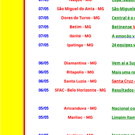
07/05
São Miguel do Anta - MG
São-Miguele
07/05
Dores do Turvo
- MG
Central é o
07/05
Betim - MG
Betinense
V
07/05
Ibirité
- MG
A
emoção va
07/05
24 equipes 
Ipatinga - MG
06/05
Vem ai a Su
Diamantina
- MG
06/05
Ritapolis - MG
Mais uma r
06/05
Santa Cruz -
Santa Luzia
- MG
06/05
SFAC - Belo Horizonte - MG
Resultados 
05/05
Aricanduva - MG
Nacional co
05/05
Marilac
- MG
Limpim Ita