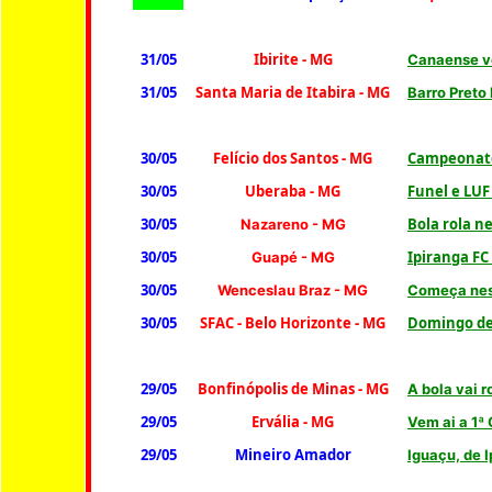
31/05
Ibirite
- MG
Canaense ve
31/05
Santa Maria de Itabira - MG
Barro Preto
30/05
Felício dos Santos
- MG
Campeonato
30/05
Uberaba - MG
Funel e LUF
30/05
Bola rola 
Nazareno
- MG
30/05
Ipiranga FC
Guapé - MG
30/05
Wenceslau Braz
- MG
Começa ne
30/05
SFAC - Belo Horizonte - MG
Domingo de 
29/05
Bonfinópolis de Minas - MG
A bola vai 
29/05
Ervália - MG
Vem ai a 1ª
29/05
Mineiro Amador
Iguaçu, de 