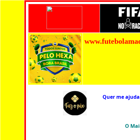
www.futebolama
Quer me ajudar
O Maior A