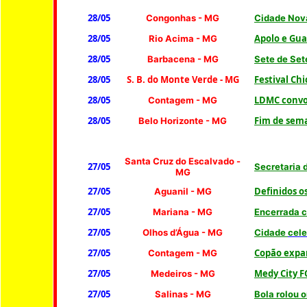
28/05
Congonhas - MG
Cidade Nova
28/05
Apolo e Gua
Rio Acima
- MG
28/05
Barbacena - MG
Sete de Set
28/05
S. B. do Monte Verde - MG
Festival C
28/05
LDMC convoc
Contagem
- MG
28/05
Fim de sem
Belo Horizonte - MG
S
anta Cruz do Escalvado -
27/05
Secretaria 
MG
27/05
Definidos o
Aguanil
- MG
27/05
Mariana - MG
Encerrada 
27/05
Olhos d’Água - MG
Cidade
cele
27/05
Copão expa
Contagem - MG
27/05
Medy City F
Medeiros - MG
27/05
Salinas
- MG
Bola rolou 