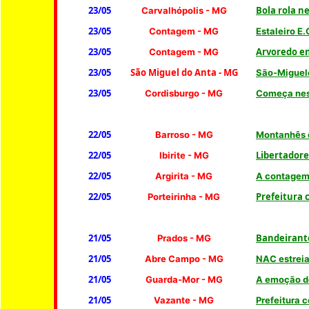
23/05
Bola rola n
Carvalhópolis
- MG
23/05
Contagem
- MG
Estaleiro E
23/05
Arvoredo en
Contagem
- MG
23/05
São Miguel do Anta - MG
São-Miguele
23/05
Cordisburgo
- MG
Começa nes
22/05
Barroso - MG
Montanhês 
22/05
Libertadore
Ibirite
- MG
22/05
Argirita - MG
A contagem
22/05
Prefeitura 
Porteirinha
- MG
21/05
Bandeirante
Prados
- MG
21/05
Abre Campo - MG
NAC estreia
21/05
Guarda-Mor
- MG
A emoção do
21/05
Vazante - MG
Prefeitura c