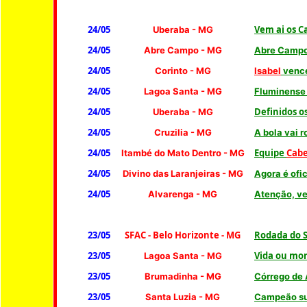
24/05
Vem ai os C
Uberaba
- MG
24/05
Abre Campo - MG
Abre Campo 
24/05
Corinto
- MG
Isabel
vence
24/05
Lagoa Santa - MG
Fluminense 
24/05
Definidos o
Uberaba
- MG
24/05
Cruzilia - MG
A bola vai r
24/05
Equipe
Cabe
Itambé do Mato Dentro
- MG
24/05
Divino das Laranjeiras - MG
Agora é ofic
24/05
Alvarenga
- MG
Atenção, ve
23/05
SFAC - Belo Horizonte - MG
Rodada do SF
23/05
Vida ou mor
Lagoa Santa - MG
23/05
Brumadinha
- MG
Córrego de 
23/05
Santa Luzia - MG
Campeão su