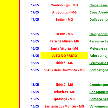
17/05
Cordis
burgo - MG
Começa no 
17/05
Arceburgo - MG
Copa Arcebu
17/05
Betim - MG
Dallas venc
16/05
Betim - MG
Campeonato
16/05
Para de Minas
- MG
Paraense Es
16/05
Santa Vitoria
- MG
Meloso é ca
16/05
LUTO NO RADIO
Faleceu hoj
16/05
Ibirité - MG
Ferroviária
16/05
SFAC - Belo Horizonte - MG
Competiçõe
15/05
Ibirité - MG
Grandes par
15/05
Teixeiras
- MG
São Migue
15/05
Ipatinga - MG
Começa nes
15/05
Santana dos Montes - MG
Vai começar