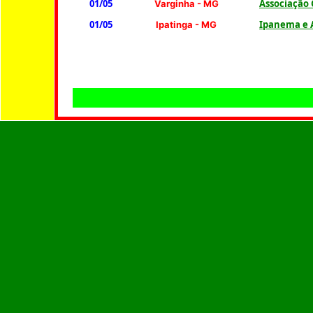
01/05
Associação 
Varginha
- MG
01/05
Ipanema e A
Ipatinga - MG