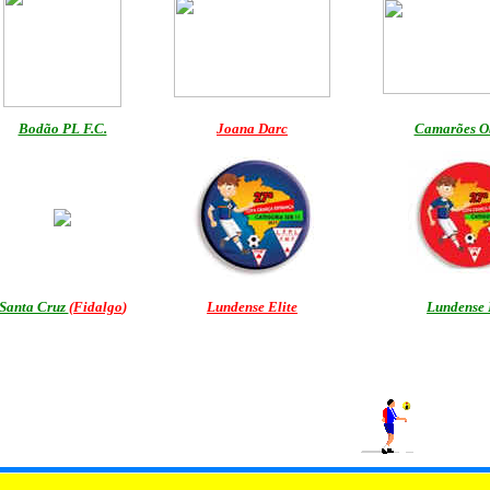
Bodão PL F.C.
Joana Darc
Camarões Ob
Santa Cruz
(Fidalgo
)
Lundense Elite
Lundense 