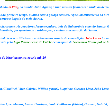
sábado
(03/06)
, no estádio Júlio Aguiar, o time santista ficou com o título ao derr
os do primeiro tempo, quando saiu o golaço santista. Após um cruzamento da dire
certou o ângulo do meio da rua.
cirraram e três jogadores foram expulsos, dois de Guimarânia e um do Santos.
uimarânia, que questionou a arbitragem, e muita comemoração do Santos.
 ainda teve o artilheiro e o goleiro menos vazado da competição.
João Lucas
foi o
vido pela
Liga Patrocinense de Futebol
com apoio da
Secretaria Municipal de Es
 do Nascimento, categoria sub-20
n, Claudinei, Vitor, Gabriel, Willian (Artur), Luquinha, Gustavo Lima, João Luc
 Henrique, Mateus, Leone, Henrique, Paulo Guilherme (Flávio), Gustavo, Gabriel,