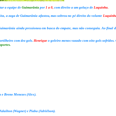
otar a equipe de
Guimarânia
por
1 a 0,
com direito a um golaço de
Luquinha.
ita, a zaga de Guimarânia afastou, mas sobrou no pé direito do volante
Luquinh
 Guimarânia ainda pressionou em busca do empate, mas não conseguiu. Ao final 
 artilheiro com dez gols.
Henrique
o goleiro menos vazado com oito gols sofridos.
portes.
as e Breno Menezes (Alex).
 Adaílton (Wagner) e Piaba (Adriélson).