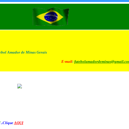
ebol Amador de Minas Gerais
E-mail
:
futebolamadordeminas@gmail.c
"
..Clique
AQUI