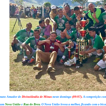
nato Amador de
Divinolândia de Minas
neste domingo
(09/07).
A competição con
aram
Nova União
e
Rua do Breu
. O Nova União levou a melhor, ficando com o bi