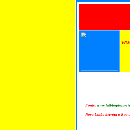
ww
Fonte:
www.futblogdosorri
Nova União derrota o Rua d