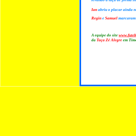
Ian
abriu o placar ainda na
Regin
e
Samuel
marcaram 
A equipe do site
www.fute
da
Taça Zé Alegre
em Timo